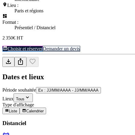
Lieu :
Paris et régions
Format :
Présentiel / Distanciel
2 350€ HT
Choisir et réserver
Demander un devis
Dates et lieux
Période souhaitée
Ex : JJ/MM/AAAA - JJ/MM/AAAA
Lieux
Tous
Type d'affichage
Liste
Calendrier
Distanciel