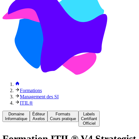
Formations
Management des SI
ITIL®
Domaine
Éditeur
Formats
Labels
Informatique
Axelos
Cours pratique
Certifiant
Officiel
Formation
ITIL® V4 Strategist 