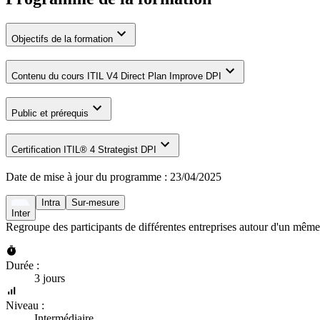
Objectifs de la formation
Contenu du cours ITIL V4 Direct Plan Improve DPI
Public et prérequis
Certification ITIL® 4 Strategist DPI
Date de mise à jour du programme :
23/04/2025
Intra
Sur-mesure
Inter
Regroupe des participants de différentes entreprises autour d'un même
Durée :
3 jours
Niveau :
Intermédiaire