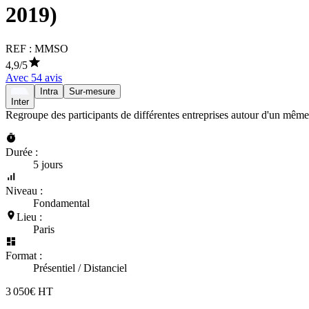
2019)
REF :
MMSO
4,9
/5
Avec
54
avis
Intra
Sur-mesure
Inter
Regroupe des participants de différentes entreprises autour d'un même
Durée :
5 jours
Niveau :
Fondamental
Lieu :
Paris
Format :
Présentiel / Distanciel
3 050€ HT