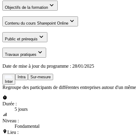
Objectifs de la formation
Contenu du cours Sharepoint Online
Public et prérequis
Travaux pratiques
Date de mise à jour du programme :
28/01/2025
Intra
Sur-mesure
Inter
Regroupe des participants de différentes entreprises autour d'un même
Durée :
5 jours
Niveau :
Fondamental
Lieu :