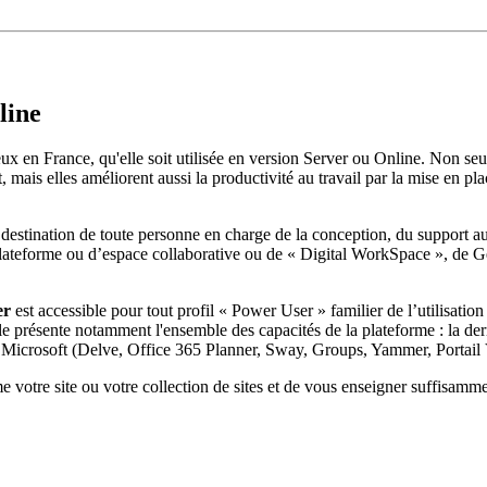
line
deux en France, qu'elle soit utilisée en version Server ou Online. Non seu
t, mais elles améliorent aussi la productivité au travail par la mise en p
estination de toute personne en charge de la conception, du support aux 
 plateforme ou d’espace collaborative ou de « Digital WorkSpace », de 
er
est accessible pour tout profil « Power User » familier de l’utilisatio
e présente notamment l'ensemble des capacités de la plateforme : la de
de Microsoft (Delve, Office 365 Planner, Sway, Groups, Yammer, Portail 
e votre site ou votre collection de sites et de vous enseigner suffisam