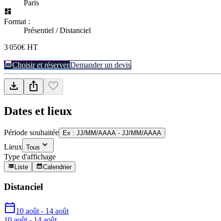
Paris
Format :
Présentiel / Distanciel
3 050€ HT
Choisir et réserver
Demander un devis
Dates et lieux
Période souhaitée
Ex : JJ/MM/AAAA - JJ/MM/AAAA
Lieux
Tous
Type d'affichage
Liste
Calendrier
Distanciel
10 août - 14 août
10 août - 14 août