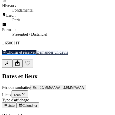
Niveau :
Fondamental
Lieu :
Paris
Format :
Présentiel / Distanciel
1 650€ HT
Choisir et réserver
Demander un devis
Dates et lieux
Période souhaitée
Ex : JJ/MM/AAAA - JJ/MM/AAAA
Lieux
Tous
Type d'affichage
Liste
Calendrier