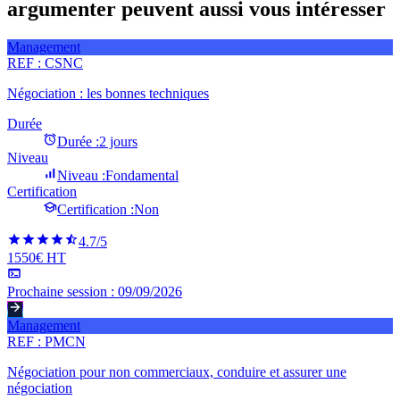
argumenter peuvent aussi vous intéresser
Management
REF :
CSNC
Négociation : les bonnes techniques
Durée
Durée :
2 jours
Niveau
Niveau :
Fondamental
Certification
Certification :
Non
4.7
/5
1550€ HT
Prochaine session :
09/09/2026
Management
REF :
PMCN
Négociation pour non commerciaux, conduire et assurer une
négociation