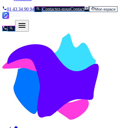
01 43 34 90 94
Contactez-nous
Contact
Mon espace