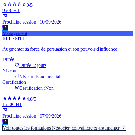
0
/5
950€ HT
Prochaine session :
10/09/2026
Management
REF :
SITH
Augmenter sa force de persuasion et son pouvoir d'influence
Durée
Durée :
2 jours
Niveau
Niveau :
Fondamental
Certification
Certification :
Non
4.8
/5
1550€ HT
Prochaine session :
07/09/2026
Voir toutes les formations
Négocier, convaincre et argumenter