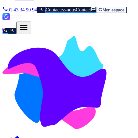
01 43 34 90 94
Contactez-nous
Contact
Mon espace