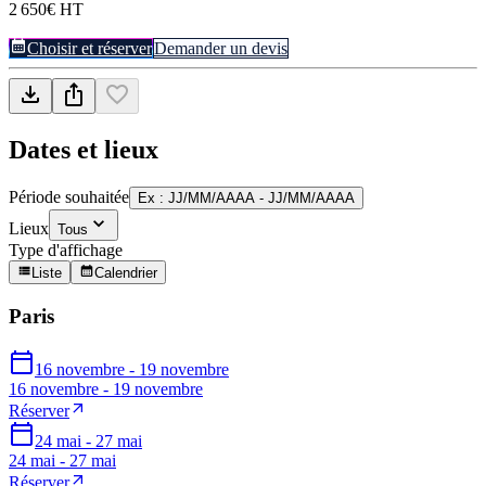
2 650€ HT
Choisir et réserver
Demander un devis
Dates et lieux
Période souhaitée
Ex : JJ/MM/AAAA - JJ/MM/AAAA
Lieux
Tous
Type d'affichage
Liste
Calendrier
Paris
16 novembre - 19 novembre
16 novembre - 19 novembre
Réserver
24 mai - 27 mai
24 mai - 27 mai
Réserver