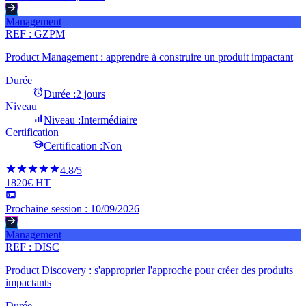
Management
REF :
GZPM
Product Management : apprendre à construire un produit impactant
Durée
Durée :
2 jours
Niveau
Niveau :
Intermédiaire
Certification
Certification :
Non
4.8
/5
1820€ HT
Prochaine session :
10/09/2026
Management
REF :
DISC
Product Discovery : s'approprier l'approche pour créer des produits
impactants
Durée