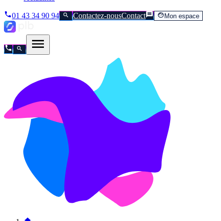
01 43 34 90 94
Contactez-nous
Contact
Mon espace