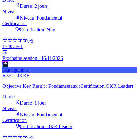
Durée :
2 jours
Niveau
Niveau :
Fondamental
Certification
Certification :
Non
0
/5
1740€ HT
Prochaine session :
16/11/2026
Management
REF :
OKRF
Objective Key Result : Fondamentaux (Certification OKR Leader)
Durée
Durée :
1 jour
Niveau
Niveau :
Fondamental
Certification
Certification :
OKR Leader
0
/5