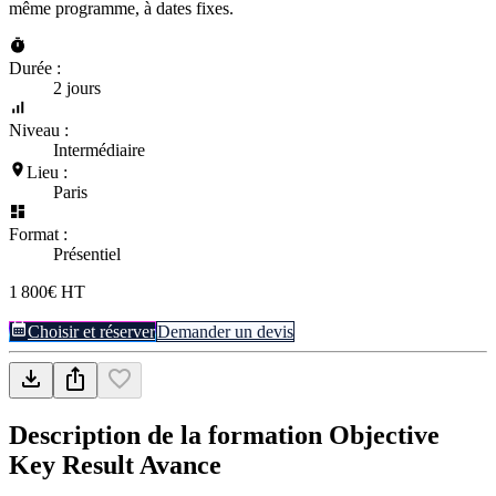
même programme, à dates fixes.
Durée :
2 jours
Niveau :
Intermédiaire
Lieu :
Paris
Format :
Présentiel
1 800€ HT
Choisir et réserver
Demander un devis
Description de la formation
Objective
Key Result Avance