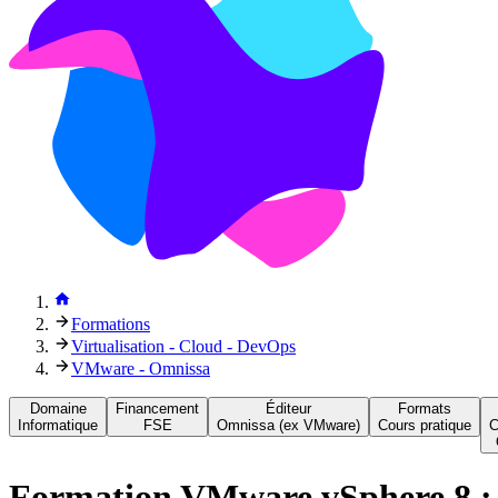
Formations
Virtualisation - Cloud - DevOps
VMware - Omnissa
Domaine
Financement
Éditeur
Formats
Informatique
FSE
Omnissa (ex VMware)
Cours pratique
C
Formation
VMware vSphere 8 : 