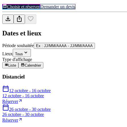
Choisir et réserver
Demander un devis
Dates et lieux
Période souhaitée
Ex : JJ/MM/AAAA - JJ/MM/AAAA
Lieux
Tous
Type d'affichage
Liste
Calendrier
Distanciel
12 octobre - 16 octobre
12 octobre - 16 octobre
Réserver
26 octobre - 30 octobre
26 octobre - 30 octobre
Réserver