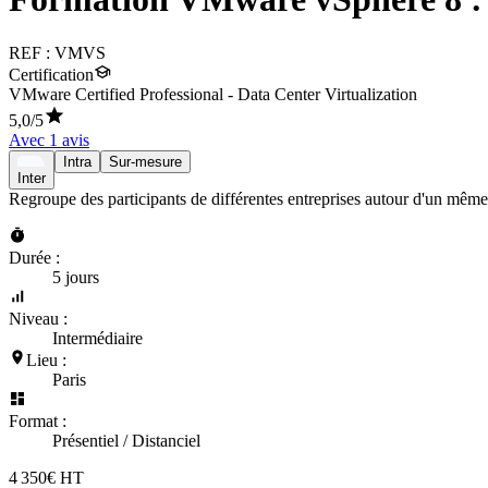
REF :
VMVS
Certification
VMware Certified Professional - Data Center Virtualization
5,0
/5
Avec
1
avis
Intra
Sur-mesure
Inter
Regroupe des participants de différentes entreprises autour d'un même
Durée :
5 jours
Niveau :
Intermédiaire
Lieu :
Paris
Format :
Présentiel / Distanciel
4 350€ HT