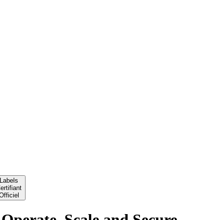
Labels
ertifiant
Officiel
Operate, Scale and Secure