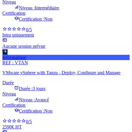
Niveau
Niveau :
Intermédiaire
Certification
Certification :
Non
0
/5
Intra uniquement
Aucune session prévue
Informatique
REF :
VTAN
VMware vSphere with Tanzu - Deploy, Configure and Manage
Durée
Durée :
3 jours
Niveau
Niveau :
Avancé
Certification
Certification :
Non
0
/5
2590€ HT