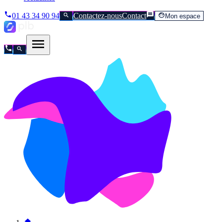
01 43 34 90 94
Contactez-nous
Contact
Mon espace