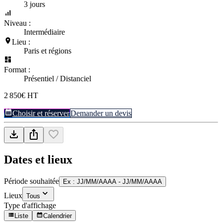
3 jours
Niveau :
Intermédiaire
Lieu :
Paris et régions
Format :
Présentiel / Distanciel
2 850€ HT
Choisir et réserver
Demander un devis
Dates et lieux
Période souhaitée
Ex : JJ/MM/AAAA - JJ/MM/AAAA
Lieux
Tous
Type d'affichage
Liste
Calendrier