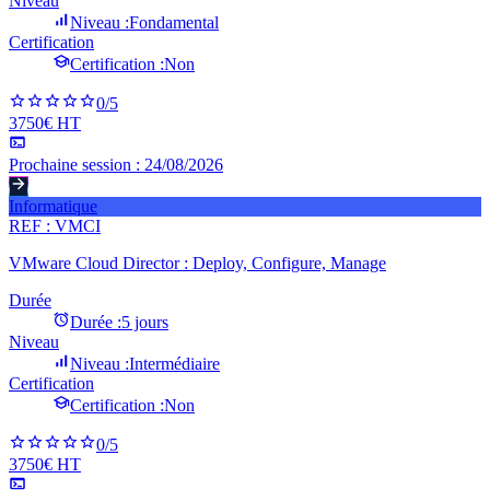
Niveau
Niveau :
Fondamental
Certification
Certification :
Non
0
/5
3750€ HT
Prochaine session :
24/08/2026
Informatique
REF :
VMCI
VMware Cloud Director : Deploy, Configure, Manage
Durée
Durée :
5 jours
Niveau
Niveau :
Intermédiaire
Certification
Certification :
Non
0
/5
3750€ HT