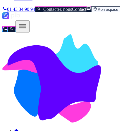
01 43 34 90 94
Contactez-nous
Contact
Mon espace