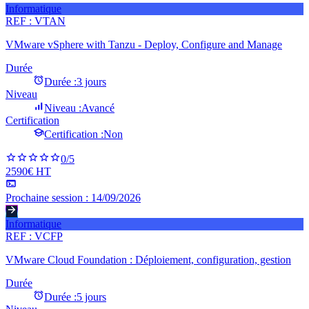
Informatique
REF :
VTAN
VMware vSphere with Tanzu - Deploy, Configure and Manage
Durée
Durée :
3 jours
Niveau
Niveau :
Avancé
Certification
Certification :
Non
0
/5
2590€ HT
Prochaine session :
14/09/2026
Informatique
REF :
VCFP
VMware Cloud Foundation : Déploiement, configuration, gestion
Durée
Durée :
5 jours