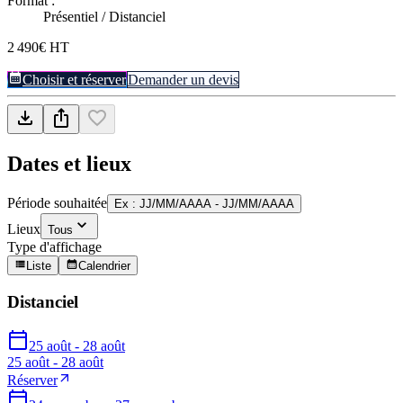
Format :
Présentiel / Distanciel
2 490€ HT
Choisir et réserver
Demander un devis
Dates et lieux
Période souhaitée
Ex : JJ/MM/AAAA - JJ/MM/AAAA
Lieux
Tous
Type d'affichage
Liste
Calendrier
Distanciel
25 août - 28 août
25 août - 28 août
Réserver