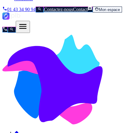
01 43 34 90 94
Contactez-nous
Contact
Mon espace