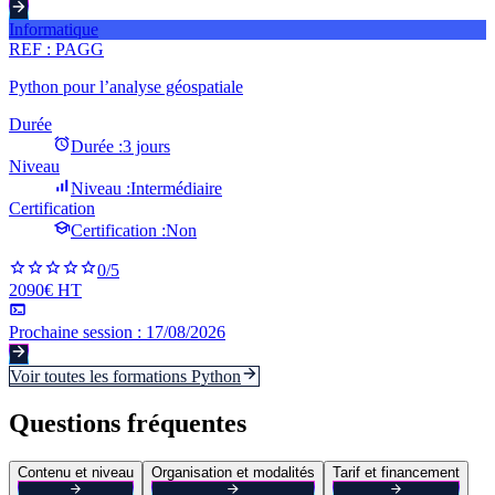
Informatique
REF :
PAGG
Python pour l’analyse géospatiale
Durée
Durée :
3 jours
Niveau
Niveau :
Intermédiaire
Certification
Certification :
Non
0
/5
2090€ HT
Prochaine session :
17/08/2026
Voir toutes les formations
Python
Questions fréquentes
Contenu et niveau
Organisation et modalités
Tarif et financement