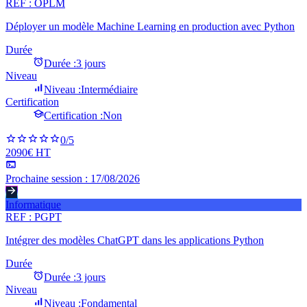
REF :
OPLM
Déployer un modèle Machine Learning en production avec Python
Durée
Durée :
3 jours
Niveau
Niveau :
Intermédiaire
Certification
Certification :
Non
0
/5
2090€ HT
Prochaine session :
17/08/2026
Informatique
REF :
PGPT
Intégrer des modèles ChatGPT dans les applications Python
Durée
Durée :
3 jours
Niveau
Niveau :
Fondamental