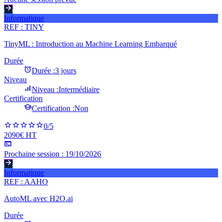
Informatique
REF :
TINY
TinyML : Introduction au Machine Learning Embarqué
Durée
Durée :
3 jours
Niveau
Niveau :
Intermédiaire
Certification
Certification :
Non
0
/5
2090€ HT
Prochaine session :
19/10/2026
Informatique
REF :
AAHO
AutoML avec H2O.ai
Durée