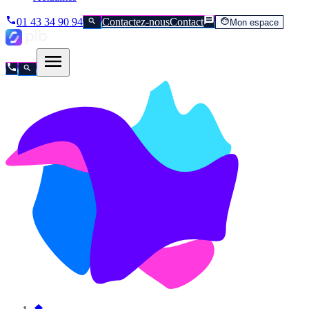
01 43 34 90 94
Contactez-nous
Contact
Mon espace