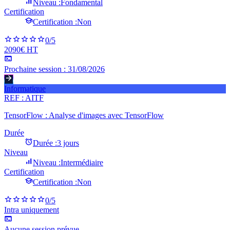
Niveau :
Fondamental
Certification
Certification :
Non
0
/5
2090€ HT
Prochaine session :
31/08/2026
Informatique
REF :
AITF
TensorFlow : Analyse d'images avec TensorFlow
Durée
Durée :
3 jours
Niveau
Niveau :
Intermédiaire
Certification
Certification :
Non
0
/5
Intra uniquement
Aucune session prévue