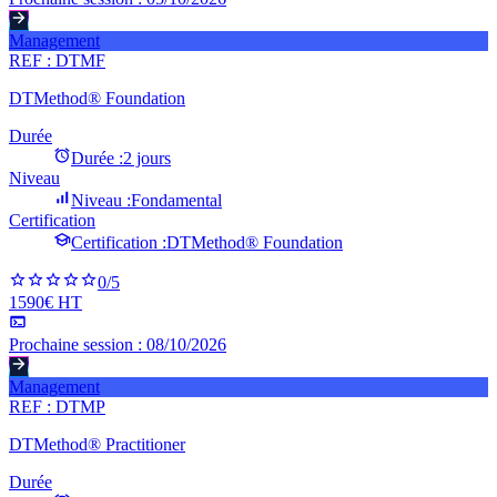
Management
REF :
DTMF
DTMethod® Foundation
Durée
Durée :
2 jours
Niveau
Niveau :
Fondamental
Certification
Certification :
DTMethod® Foundation
0
/5
1590€ HT
Prochaine session :
08/10/2026
Management
REF :
DTMP
DTMethod® Practitioner
Durée