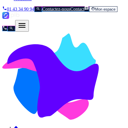
01 43 34 90 94
Contactez-nous
Contact
Mon espace