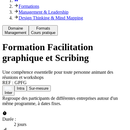
Formations
Management & Leadership
Design Thinking & Mind Mapping
Domaine
Formats
Management
Cours pratique
Formation
Facilitation
graphique et Scribing
Une compétence essentielle pour toute personne animant des
réunions et workshops
REF :
GPFG
Intra
Sur-mesure
Inter
Regroupe des participants de différentes entreprises autour d'un
même programme, à dates fixes.
Durée :
2 jours