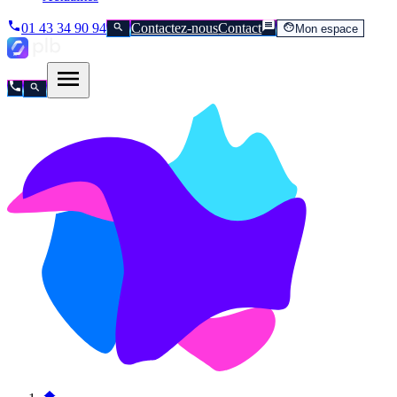
01 43 34 90 94
Contactez-nous
Contact
Mon espace