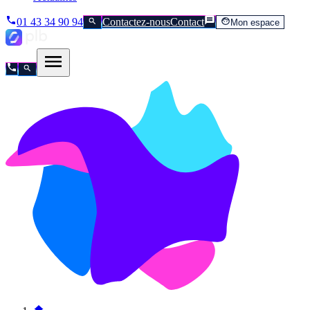
01 43 34 90 94
Contactez-nous
Contact
Mon espace