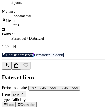
2 jours
Niveau :
Fondamental
Lieu :
Paris
Format :
Présentiel / Distanciel
1 550€ HT
Choisir et réserver
Demander un devis
Dates et lieux
Période souhaitée
Ex : JJ/MM/AAAA - JJ/MM/AAAA
Lieux
Tous
Type d'affichage
Liste
Calendrier