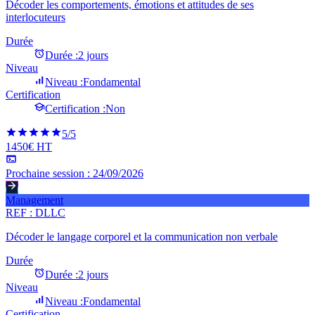
Décoder les comportements, émotions et attitudes de ses
interlocuteurs
Durée
Durée :
2 jours
Niveau
Niveau :
Fondamental
Certification
Certification :
Non
5
/5
1450€ HT
Prochaine session :
24/09/2026
Management
REF :
DLLC
Décoder le langage corporel et la communication non verbale
Durée
Durée :
2 jours
Niveau
Niveau :
Fondamental
Certification