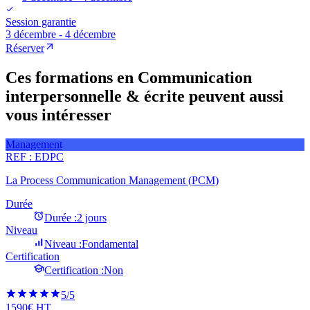
Session garantie
3 décembre - 4 décembre
Réserver
Ces formations en Communication
interpersonnelle & écrite peuvent aussi
vous intéresser
Management
REF :
EDPC
La Process Communication Management (PCM)
Durée
Durée :
2 jours
Niveau
Niveau :
Fondamental
Certification
Certification :
Non
5
/5
1590€ HT