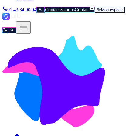
01 43 34 90 94
Contactez-nous
Contact
Mon espace