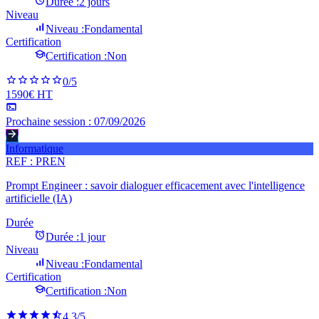
Durée :
2 jours
Niveau
Niveau :
Fondamental
Certification
Certification :
Non
0
/5
1590€ HT
Prochaine session :
07/09/2026
Informatique
REF :
PREN
Prompt Engineer : savoir dialoguer efficacement avec l'intelligence
artificielle (IA)
Durée
Durée :
1 jour
Niveau
Niveau :
Fondamental
Certification
Certification :
Non
4.3
/5