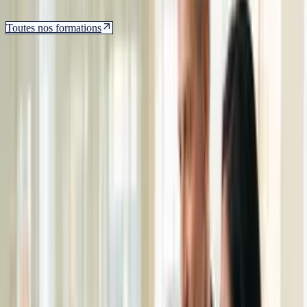
Toutes nos formations
Microsoft