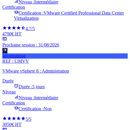
Niveau :
Intermédiaire
Certification
Certification :
VMware Certified Professional Data Center
Virtualization
4.7
/5
4790€ HT
Prochaine session :
31/08/2026
Informatique
REF :
UMVV
VMware vSphere 8 : Administration
Durée
Durée :
5 jours
Niveau
Niveau :
Intermédiaire
Certification
Certification :
Non
5
/5
3050€ HT