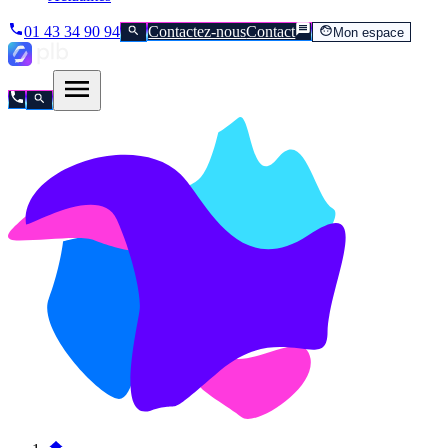
01 43 34 90 94
Contactez-nous
Contact
Mon espace