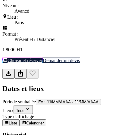
Niveau :
Avancé
Lieu :
Paris
Format :
Présentiel / Distanciel
1 800€ HT
Choisir et réserver
Demander un devis
Dates et lieux
Période souhaitée
Ex : JJ/MM/AAAA - JJ/MM/AAAA
Lieux
Tous
Type d'affichage
Liste
Calendrier
Distanciel