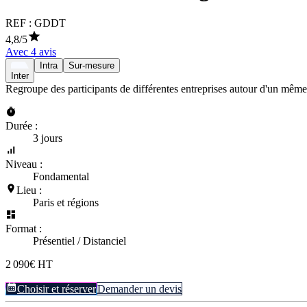
REF :
GDDT
4,8
/5
Avec
4
avis
Intra
Sur-mesure
Inter
Regroupe des participants de différentes entreprises autour d'un même
Durée :
3 jours
Niveau :
Fondamental
Lieu :
Paris et régions
Format :
Présentiel / Distanciel
2 090€ HT
Choisir et réserver
Demander un devis