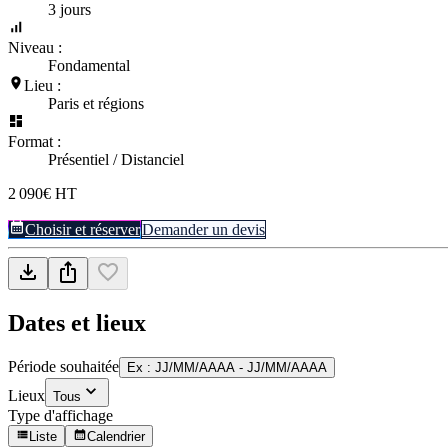
3 jours
Niveau :
Fondamental
Lieu :
Paris et régions
Format :
Présentiel / Distanciel
2 090€ HT
Choisir et réserver
Demander un devis
Dates et lieux
Période souhaitée
Ex : JJ/MM/AAAA - JJ/MM/AAAA
Lieux
Tous
Type d'affichage
Liste
Calendrier