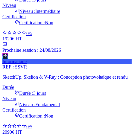
Niveau
Niveau :
Intermédiaire
Certification
Certification :
Non
0
/5
1920€ HT
Prochaine session :
24/08/2026
Informatique
REF :
SSVR
SketchUp, Skelion & V-Ray : Conception photovoltaïque et rendu
Durée
Durée :
3 jours
Niveau
Niveau :
Fondamental
Certification
Certification :
Non
0
/5
2090€ HT