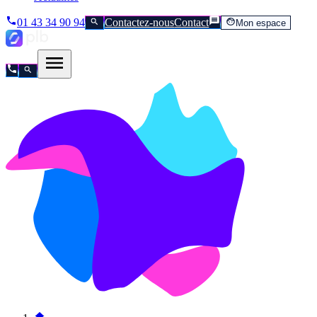
01 43 34 90 94
Contactez-nous
Contact
Mon espace