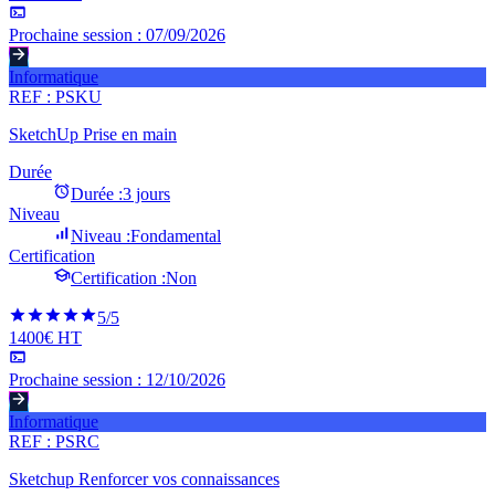
Prochaine session :
07/09/2026
Informatique
REF :
PSKU
SketchUp Prise en main
Durée
Durée :
3 jours
Niveau
Niveau :
Fondamental
Certification
Certification :
Non
5
/5
1400€ HT
Prochaine session :
12/10/2026
Informatique
REF :
PSRC
Sketchup Renforcer vos connaissances