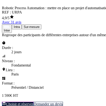
Robotic Process Automation : mettre en place un projet d'automatisati
REF :
URPA
4,9
/5
Avec
31
avis
Intra
Sur-mesure
Inter
Regroupe des participants de différentes entreprises autour d'un même
Durée :
2 jours
Niveau :
Fondamental
Lieu :
Paris
Format :
Présentiel / Distanciel
1 590€ HT
Choisir et réserver
Demander un devis