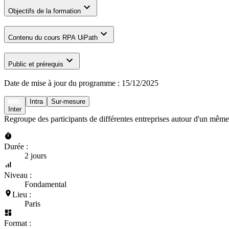
Objectifs de la formation
Contenu du cours RPA UiPath
Public et prérequis
Date de mise à jour du programme :
15/12/2025
Intra
Sur-mesure
Inter
Regroupe des participants de différentes entreprises autour d'un même
Durée :
2 jours
Niveau :
Fondamental
Lieu :
Paris
Format :