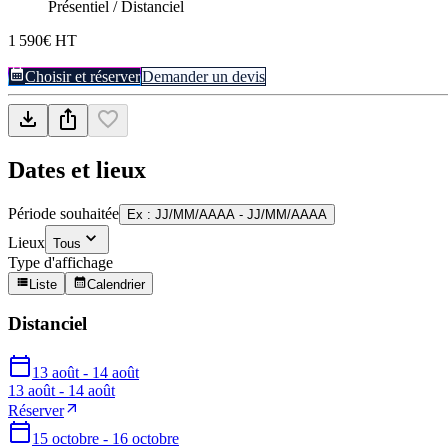
Présentiel / Distanciel
1 590€ HT
Choisir et réserver
Demander un devis
Dates et lieux
Période souhaitée
Ex : JJ/MM/AAAA - JJ/MM/AAAA
Lieux
Tous
Type d'affichage
Liste
Calendrier
Distanciel
13 août - 14 août
13 août - 14 août
Réserver
15 octobre - 16 octobre