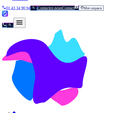
01 43 34 90 94
Contactez-nous
Contact
Mon espace