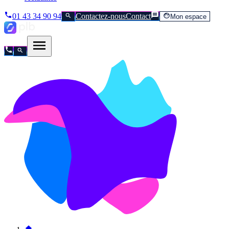
01 43 34 90 94
Contactez-nous
Contact
Mon espace