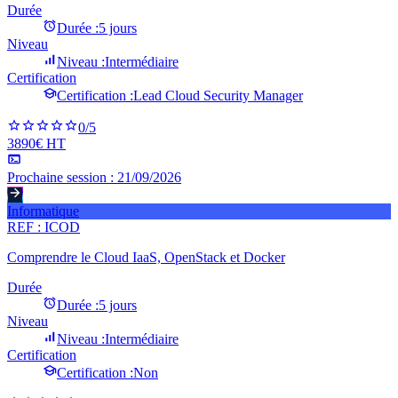
Durée
Durée :
5 jours
Niveau
Niveau :
Intermédiaire
Certification
Certification :
Lead Cloud Security Manager
0
/5
3890€ HT
Prochaine session :
21/09/2026
Informatique
REF :
ICOD
Comprendre le Cloud IaaS, OpenStack et Docker
Durée
Durée :
5 jours
Niveau
Niveau :
Intermédiaire
Certification
Certification :
Non