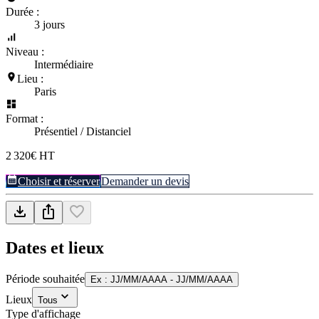
Durée :
3 jours
Niveau :
Intermédiaire
Lieu :
Paris
Format :
Présentiel / Distanciel
2 320€ HT
Choisir et réserver
Demander un devis
Dates et lieux
Période souhaitée
Ex : JJ/MM/AAAA - JJ/MM/AAAA
Lieux
Tous
Type d'affichage