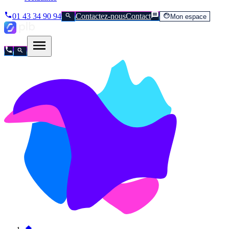
01 43 34 90 94
Contactez-nous
Contact
Mon espace