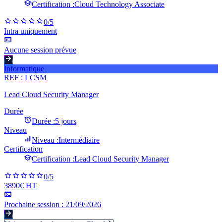
Certification :
Cloud Technology Associate
0
/5
Intra uniquement
Aucune session prévue
Informatique
REF :
LCSM
Lead Cloud Security Manager
Durée
Durée :
5 jours
Niveau
Niveau :
Intermédiaire
Certification
Certification :
Lead Cloud Security Manager
0
/5
3890€ HT
Prochaine session :
21/09/2026