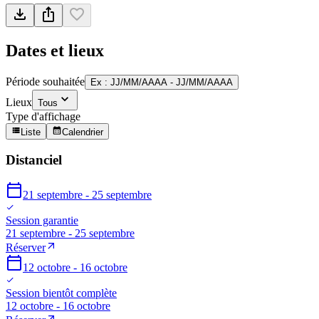
Dates et lieux
Période souhaitée
Ex : JJ/MM/AAAA - JJ/MM/AAAA
Lieux
Tous
Type d'affichage
Liste
Calendrier
Distanciel
21 septembre - 25 septembre
Session garantie
21 septembre - 25 septembre
Réserver
12 octobre - 16 octobre
Session bientôt complète
12 octobre - 16 octobre