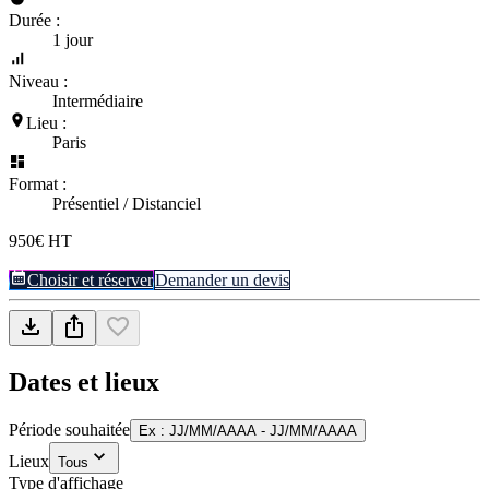
Durée :
1 jour
Niveau :
Intermédiaire
Lieu :
Paris
Format :
Présentiel / Distanciel
950€ HT
Choisir et réserver
Demander un devis
Dates et lieux
Période souhaitée
Ex : JJ/MM/AAAA - JJ/MM/AAAA
Lieux
Tous
Type d'affichage