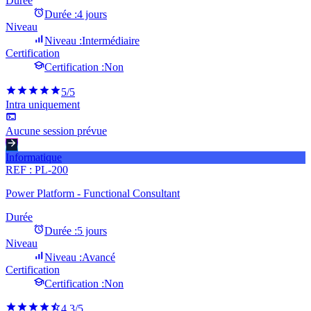
Durée
Durée :
4 jours
Niveau
Niveau :
Intermédiaire
Certification
Certification :
Non
5
/5
Intra uniquement
Aucune session prévue
Informatique
REF :
PL-200
Power Platform - Functional Consultant
Durée
Durée :
5 jours
Niveau
Niveau :
Avancé
Certification
Certification :
Non
4.3
/5