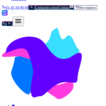
01 43 34 90 94
Contactez-nous
Contact
Mon espace