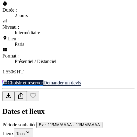
Durée :
2 jours
Niveau :
Intermédiaire
Lieu :
Paris
Format :
Présentiel / Distanciel
1 550€ HT
Choisir et réserver
Demander un devis
Dates et lieux
Période souhaitée
Ex : JJ/MM/AAAA - JJ/MM/AAAA
Lieux
Tous