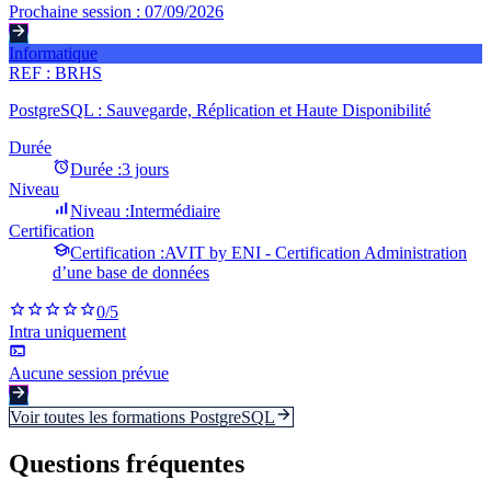
Prochaine session :
07/09/2026
Informatique
REF :
BRHS
PostgreSQL : Sauvegarde, Réplication et Haute Disponibilité
Durée
Durée :
3 jours
Niveau
Niveau :
Intermédiaire
Certification
Certification :
AVIT by ENI - Certification Administration
d’une base de données
0
/5
Intra uniquement
Aucune session prévue
Voir toutes les formations
PostgreSQL
Questions fréquentes