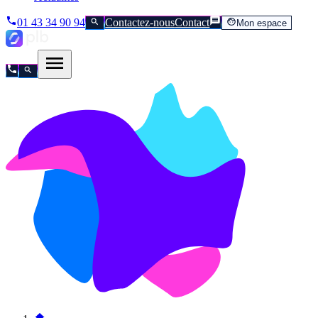
01 43 34 90 94
Contactez-nous
Contact
Mon espace