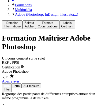
Formations
Multimédia
Adobe (Photoshop, InDesign, Illustrator...)
Domaine
Éditeur
Formats
Labels
Informatique
Adobe
Cours pratique
Certifiant
Formation
Maîtriser Adobe
Photoshop
Un cours complet sur le sujet
REF :
PPSI
Certification
Adobe Photoshop
5,0
/5
Avec
2
avis
Intra
Sur-mesure
Inter
Regroupe des participants de différentes entreprises autour d'un
même programme, à dates fixes.