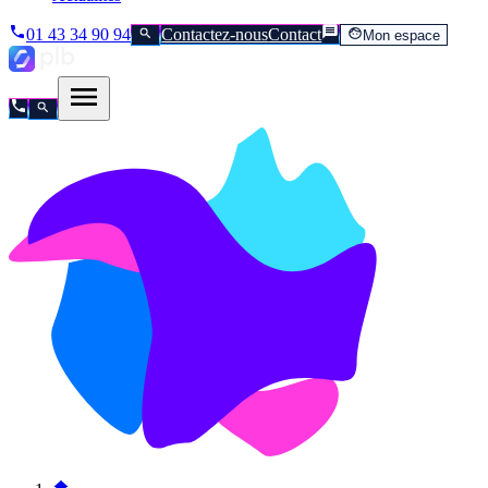
01 43 34 90 94
Contactez-nous
Contact
Mon espace