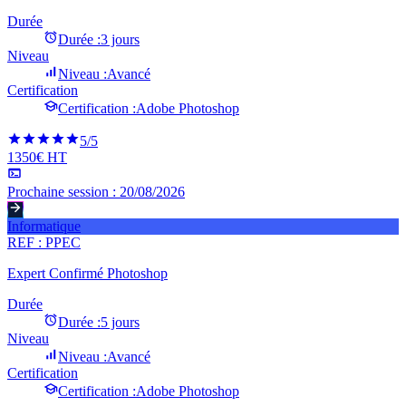
Durée
Durée :
3 jours
Niveau
Niveau :
Avancé
Certification
Certification :
Adobe Photoshop
5
/5
1350€ HT
Prochaine session :
20/08/2026
Informatique
REF :
PPEC
Expert Confirmé Photoshop
Durée
Durée :
5 jours
Niveau
Niveau :
Avancé
Certification
Certification :
Adobe Photoshop