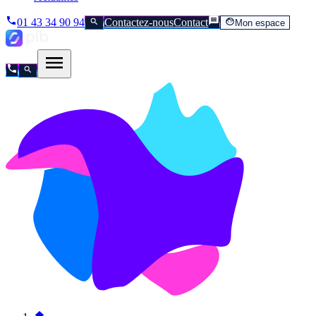
01 43 34 90 94
Contactez-nous
Contact
Mon espace