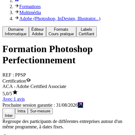
Formations
Multimédia
Adobe (Photoshop, InDesign, Illustrator...)
Domaine
Éditeur
Formats
Labels
Informatique
Adobe
Cours pratique
Certifiant
Formation
Photoshop
Perfectionnement
REF :
PPSP
Certification
ACA - Adobe Certified Associate
5,0
/5
Avec
1
avis
Prochaine session garantie :
31/08/2026
Intra
Sur-mesure
Inter
Regroupe des participants de différentes entreprises autour d'un
même programme, à dates fixes.