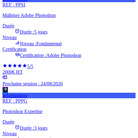
REF :
PPSI
Maîtriser Adobe Photoshop
Durée
Durée :
5 jours
Niveau
Niveau :
Fondamental
Certification
Certification :
Adobe Photoshop
5
/5
2000€ HT
Prochaine session :
24/08/2026
Informatique
REF :
PPPG
Photoshop Expertise
Durée
Durée :
3 jours
Niveau