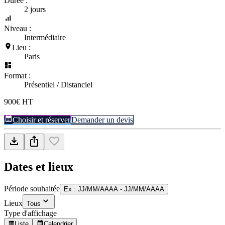
Durée :
2 jours
Niveau :
Intermédiaire
Lieu :
Paris
Format :
Présentiel / Distanciel
900€ HT
Choisir et réserver
Demander un devis
Dates et lieux
Période souhaitée
Ex : JJ/MM/AAAA - JJ/MM/AAAA
Lieux
Tous
Type d'affichage
Liste
Calendrier