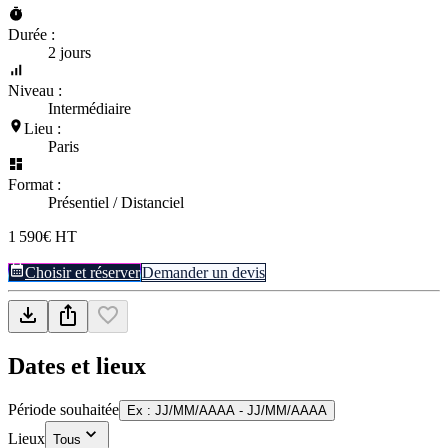
Durée :
2 jours
Niveau :
Intermédiaire
Lieu :
Paris
Format :
Présentiel / Distanciel
1 590€ HT
Choisir et réserver
Demander un devis
Dates et lieux
Période souhaitée
Ex : JJ/MM/AAAA - JJ/MM/AAAA
Lieux
Tous