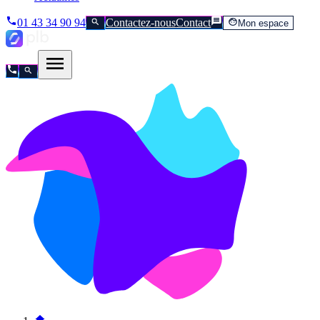
01 43 34 90 94
Contactez-nous
Contact
Mon espace