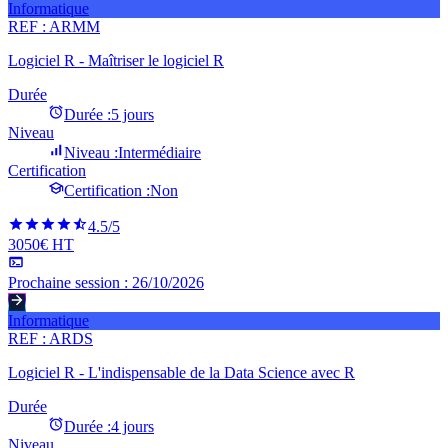
Informatique
REF :
ARMM
Logiciel R - Maîtriser le logiciel R
Durée
Durée :
5 jours
Niveau
Niveau :
Intermédiaire
Certification
Certification :
Non
4.5
/5
3050€ HT
Prochaine session :
26/10/2026
Informatique
REF :
ARDS
Logiciel R - L'indispensable de la Data Science avec R
Durée
Durée :
4 jours
Niveau