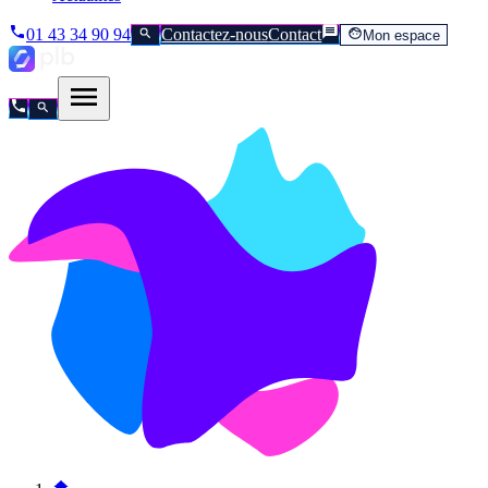
01 43 34 90 94
Contactez-nous
Contact
Mon espace