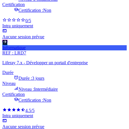
Certification
Certification :
Non
0
/5
Intra uniquement
Aucune session prévue
Informatique
REF :
LRD7
Liferay 7.x - Développer un portail d'entreprise
Durée
Durée :
3 jours
Niveau
Niveau :
Intermédiaire
Certification
Certification :
Non
4.5
/5
Intra uniquement
Aucune session prévue