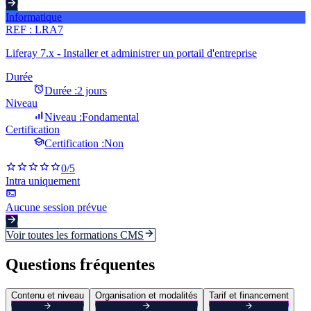
Informatique
REF :
LRA7
Liferay 7.x - Installer et administrer un portail d'entreprise
Durée
Durée :
2 jours
Niveau
Niveau :
Fondamental
Certification
Certification :
Non
0
/5
Intra uniquement
Aucune session prévue
Voir toutes les formations
CMS
Questions fréquentes
Contenu et niveau
Organisation et modalités
Tarif et financement