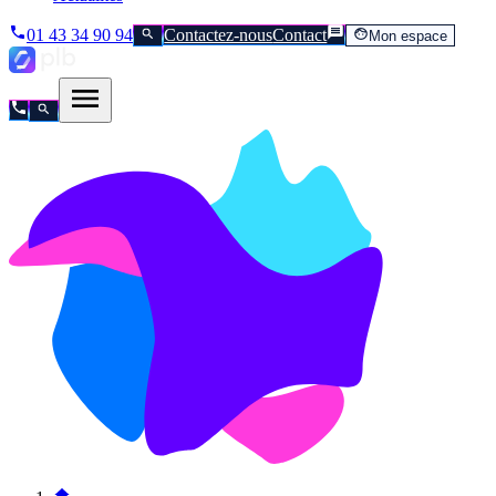
01 43 34 90 94
Contactez-nous
Contact
Mon espace