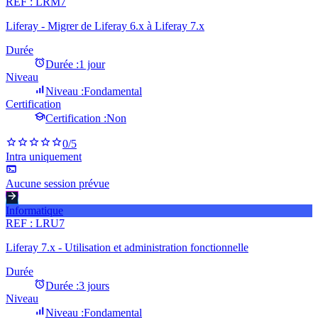
REF :
LRM7
Liferay - Migrer de Liferay 6.x à Liferay 7.x
Durée
Durée :
1 jour
Niveau
Niveau :
Fondamental
Certification
Certification :
Non
0
/5
Intra uniquement
Aucune session prévue
Informatique
REF :
LRU7
Liferay 7.x - Utilisation et administration fonctionnelle
Durée
Durée :
3 jours
Niveau
Niveau :
Fondamental