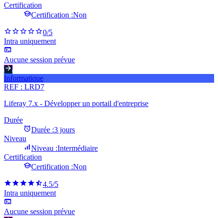
Certification
Certification :
Non
0
/5
Intra uniquement
Aucune session prévue
Informatique
REF :
LRD7
Liferay 7.x - Développer un portail d'entreprise
Durée
Durée :
3 jours
Niveau
Niveau :
Intermédiaire
Certification
Certification :
Non
4.5
/5
Intra uniquement
Aucune session prévue