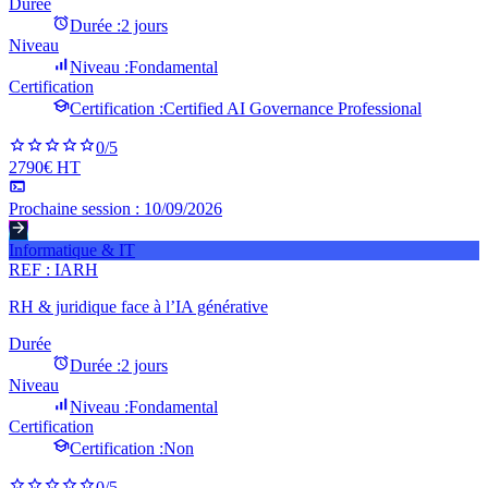
Durée
Durée :
2 jours
Niveau
Niveau :
Fondamental
Certification
Certification :
Certified AI Governance Professional
0
/5
2790€ HT
Prochaine session :
10/09/2026
Informatique & IT
REF :
IARH
RH & juridique face à l’IA générative
Durée
Durée :
2 jours
Niveau
Niveau :
Fondamental
Certification
Certification :
Non
0
/5