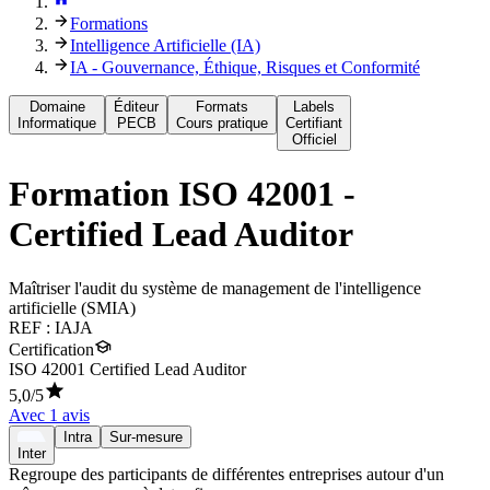
Formations
Intelligence Artificielle (IA)
IA - Gouvernance, Éthique, Risques et Conformité
Domaine
Éditeur
Formats
Labels
Informatique
PECB
Cours pratique
Certifiant
Officiel
Formation
ISO 42001 -
Certified Lead Auditor
Maîtriser l'audit du système de management de l'intelligence
artificielle (SMIA)
REF :
IAJA
Certification
ISO 42001 Certified Lead Auditor
5,0
/5
Avec
1
avis
Intra
Sur-mesure
Inter
Regroupe des participants de différentes entreprises autour d'un