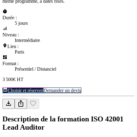
même programme, à dates fixes.
Durée :
5 jours
Niveau :
Intermédiaire
Lieu :
Paris
Format :
Présentiel / Distanciel
3 500€ HT
Choisir et réserver
Demander un devis
Description de la formation
ISO 42001
Lead Auditor