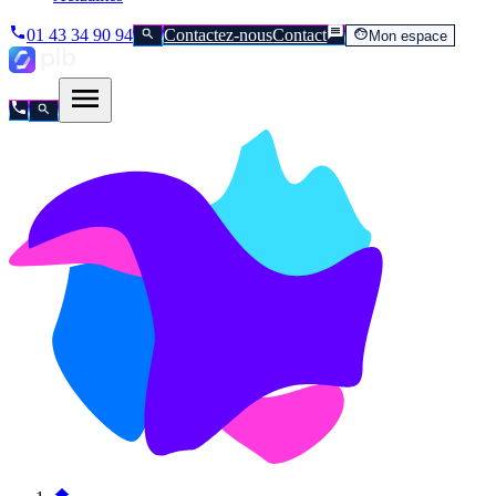
01 43 34 90 94
Contactez-nous
Contact
Mon espace