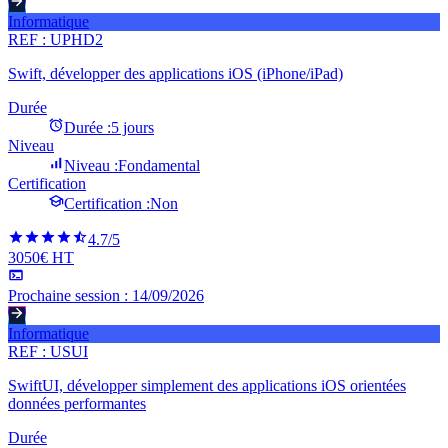
Informatique
REF :
UPHD2
Swift, développer des applications iOS (iPhone/iPad)
Durée
Durée :
5 jours
Niveau
Niveau :
Fondamental
Certification
Certification :
Non
4.7
/5
3050€ HT
Prochaine session :
14/09/2026
Informatique
REF :
USUI
SwiftUI, développer simplement des applications iOS orientées
données performantes
Durée