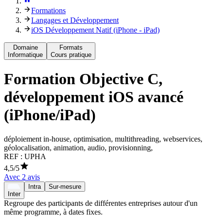
Formations
Langages et Développement
iOS Développement Natif (iPhone - iPad)
Domaine
Formats
Informatique
Cours pratique
Formation
Objective C,
développement iOS avancé
(iPhone/iPad)
déploiement in-house, optimisation, multithreading, webservices,
géolocalisation, animation, audio, provisionning,
REF :
UPHA
4,5
/5
Avec
2
avis
Intra
Sur-mesure
Inter
Regroupe des participants de différentes entreprises autour d'un
même programme, à dates fixes.