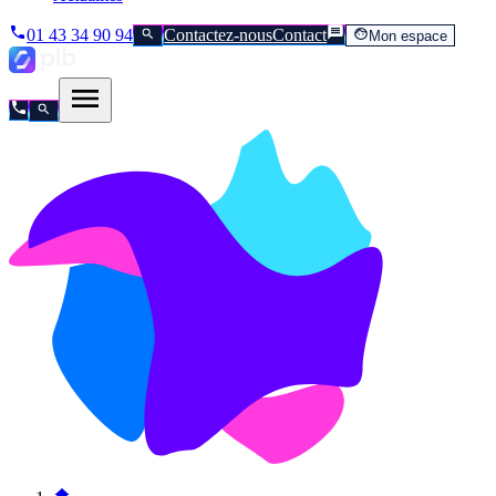
01 43 34 90 94
Contactez-nous
Contact
Mon espace