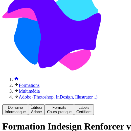
Formations
Multimédia
Adobe (Photoshop, InDesign, Illustrator...)
Domaine
Éditeur
Formats
Labels
Informatique
Adobe
Cours pratique
Certifiant
Formation
Indesign Renforcer v