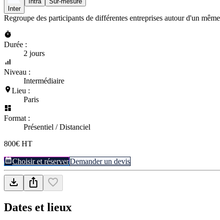
Intra
Sur-mesure
Inter
Regroupe des participants de différentes entreprises autour d'un même
Durée :
2 jours
Niveau :
Intermédiaire
Lieu :
Paris
Format :
Présentiel / Distanciel
800€ HT
Choisir et réserver
Demander un devis
Dates et lieux