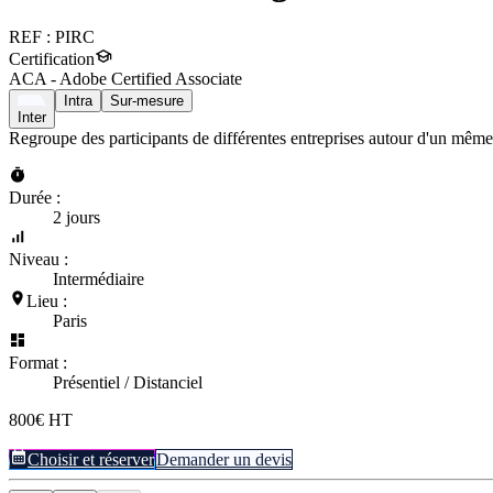
REF :
PIRC
Certification
ACA - Adobe Certified Associate
Intra
Sur-mesure
Inter
Regroupe des participants de différentes entreprises autour d'un même
Durée :
2 jours
Niveau :
Intermédiaire
Lieu :
Paris
Format :
Présentiel / Distanciel
800€ HT
Choisir et réserver
Demander un devis