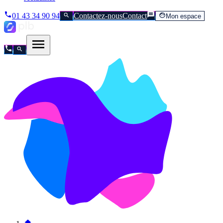
01 43 34 90 94
Contactez-nous
Contact
Mon espace