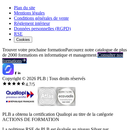
Plan du site
Mentions légales
Conditions générales de vente
Règlement intérieur
Données personnelles (RGPD)
RSE
Cookies
Trouver votre prochaine formation
Parcourez notre catalogue de plus
de 2000 formations en informatique et management.
Consulter nos
formations
Copyright ©
2026
PLB | Tous droits réservés
4.7
/5
PLB a obtenu la certification Qualiopi au titre de la catégorie
ACTIONS DE FORMATION
La politique RSE de PLB est évaluée au niveau Silver par