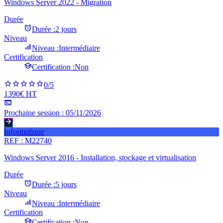
Windows Server 2022 - Migration
Durée
Durée :
2 jours
Niveau
Niveau :
Intermédiaire
Certification
Certification :
Non
0
/5
1390€ HT
Prochaine session :
05/11/2026
Informatique
REF :
M22740
Windows Server 2016 - Installation, stockage et virtualisation
Durée
Durée :
5 jours
Niveau
Niveau :
Intermédiaire
Certification
Certification :
Non