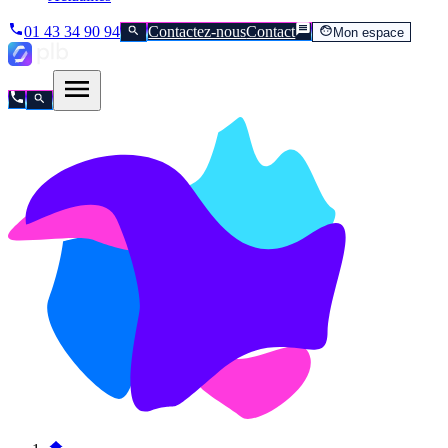
01 43 34 90 94
Contactez-nous
Contact
Mon espace