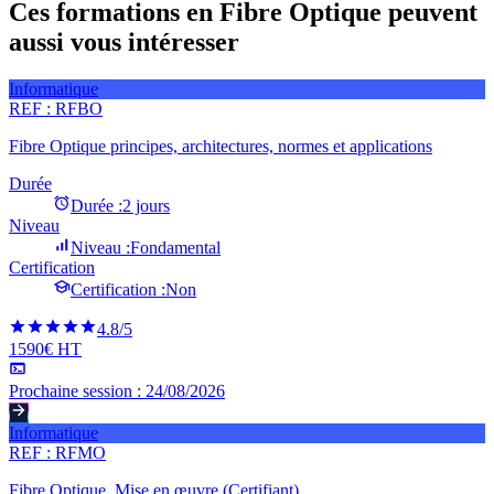
Ces formations en Fibre Optique peuvent
aussi vous intéresser
Informatique
REF :
RFBO
Fibre Optique principes, architectures, normes et applications
Durée
Durée :
2 jours
Niveau
Niveau :
Fondamental
Certification
Certification :
Non
4.8
/5
1590€ HT
Prochaine session :
24/08/2026
Informatique
REF :
RFMO
Fibre Optique, Mise en œuvre (Certifiant)