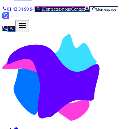
01 43 34 90 94
Contactez-nous
Contact
Mon espace