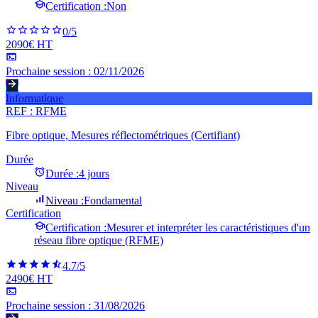
Certification :
Non
0
/5
2090€ HT
Prochaine session :
02/11/2026
Informatique
REF :
RFME
Fibre optique, Mesures réflectométriques (Certifiant)
Durée
Durée :
4 jours
Niveau
Niveau :
Fondamental
Certification
Certification :
Mesurer et interpréter les caractéristiques d'un
réseau fibre optique (RFME)
4.7
/5
2490€ HT
Prochaine session :
31/08/2026