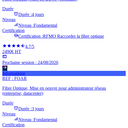
Durée
Durée :
4 jours
Niveau
Niveau :
Fondamental
Certification
Certification :
RFMO Raccorder la fibre optique
4.7
/5
2490€ HT
Prochaine session :
24/08/2026
Informatique
REF :
FOAR
Fibre Optique, Mise en oeuvre pour administrateur réseau
(entreprise, datacenter)
Durée
Durée :
3 jours
Niveau
Niveau :
Fondamental
Certification