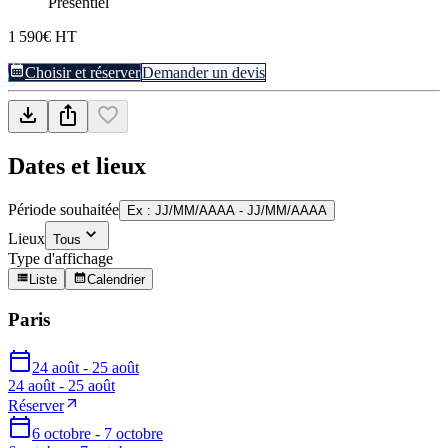
Présentiel
1 590€ HT
Choisir et réserver
Demander un devis
Dates et lieux
Période souhaitée
Ex : JJ/MM/AAAA - JJ/MM/AAAA
Lieux
Tous
Type d'affichage
Liste
Calendrier
Paris
24 août - 25 août
24 août - 25 août
Réserver
6 octobre - 7 octobre