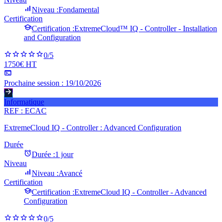
Niveau :
Fondamental
Certification
Certification :
ExtremeCloud™ IQ - Controller - Installation
and Configuration
0
/5
1750€ HT
Prochaine session :
19/10/2026
Informatique
REF :
ECAC
ExtremeCloud IQ - Controller : Advanced Configuration
Durée
Durée :
1 jour
Niveau
Niveau :
Avancé
Certification
Certification :
ExtremeCloud IQ - Controller - Advanced
Configuration
0
/5