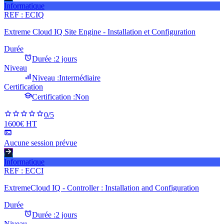
Informatique
REF :
ECIQ
Extreme Cloud IQ Site Engine - Installation et Configuration
Durée
Durée :
2 jours
Niveau
Niveau :
Intermédiaire
Certification
Certification :
Non
0
/5
1600€ HT
Aucune session prévue
Informatique
REF :
ECCI
ExtremeCloud IQ - Controller : Installation and Configuration
Durée
Durée :
2 jours
Niveau