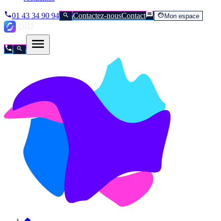
01 43 34 90 94
Contactez-nous
Contact
Mon espace