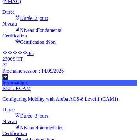
(NMAC)
Durée
Durée :
2 jours
Niveau
Niveau :
Fondamental
Certification
Certification :
Non
0
/5
2300€ HT
Prochaine session :
14/09/2026
Informatique
REF :
RCAM
Configuring Mobility with Aruba AOS-8 Level 1 (CAM1)
Durée
Durée :
3 jours
Niveau
Niveau :
Intermédiaire
Certification
Certification :
Non