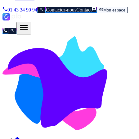
01 43 34 90 94
Contactez-nous
Contact
Mon espace