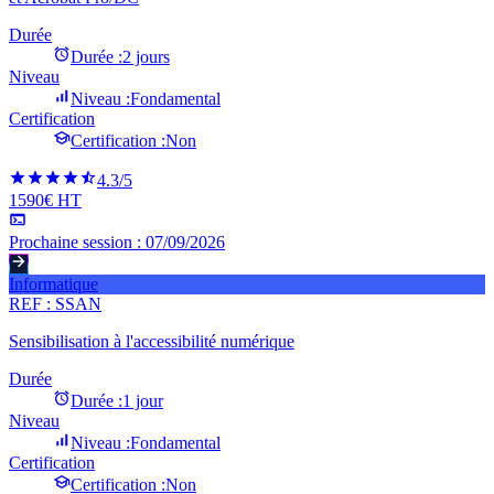
Durée
Durée :
2 jours
Niveau
Niveau :
Fondamental
Certification
Certification :
Non
4.3
/5
1590€ HT
Prochaine session :
07/09/2026
Informatique
REF :
SSAN
Sensibilisation à l'accessibilité numérique
Durée
Durée :
1 jour
Niveau
Niveau :
Fondamental
Certification
Certification :
Non