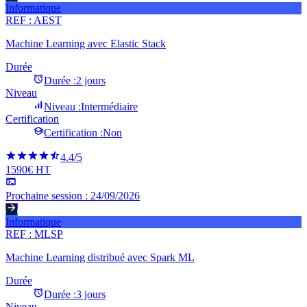
Informatique
REF :
AEST
Machine Learning avec Elastic Stack
Durée
Durée :
2 jours
Niveau
Niveau :
Intermédiaire
Certification
Certification :
Non
4.4
/5
1590€ HT
Prochaine session :
24/09/2026
Informatique
REF :
MLSP
Machine Learning distribué avec Spark ML
Durée
Durée :
3 jours
Niveau