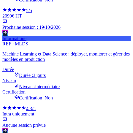
5
/5
2090€ HT
Prochaine session :
19/10/2026
Informatique
REF :
MLDS
Machine Learning et Data Science : déployer, monitorer et gérer des
modèles en production
Durée
Durée :
3 jours
Niveau
Niveau :
Intermédiaire
Certification
Certification :
Non
4.3
/5
Intra uniquement
Aucune session prévue