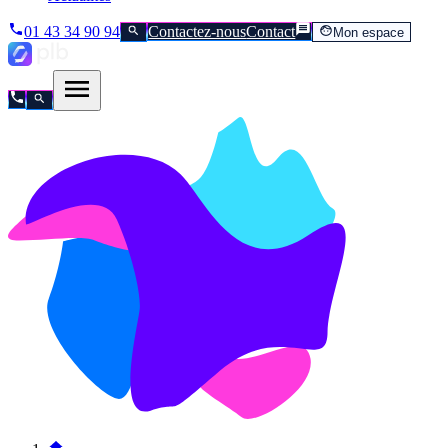
01 43 34 90 94
Contactez-nous
Contact
Mon espace