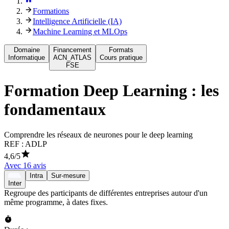
Formations
Intelligence Artificielle (IA)
Machine Learning et MLOps
Domaine
Financement
Formats
Informatique
ACN_ATLAS
Cours pratique
FSE
Formation
Deep Learning : les
fondamentaux
Comprendre les réseaux de neurones pour le deep learning
REF :
ADLP
4,6
/5
Avec
16
avis
Intra
Sur-mesure
Inter
Regroupe des participants de différentes entreprises autour d'un
même programme, à dates fixes.