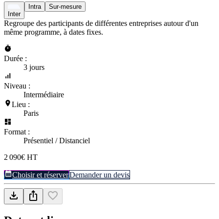
Intra
Sur-mesure
Inter
Regroupe des participants de différentes entreprises autour d'un
même programme, à dates fixes.
Durée :
3 jours
Niveau :
Intermédiaire
Lieu :
Paris
Format :
Présentiel / Distanciel
2 090€ HT
Choisir et réserver
Demander un devis