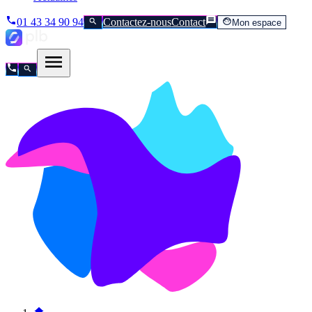
01 43 34 90 94
Contactez-nous
Contact
Mon espace