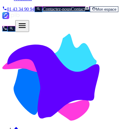
01 43 34 90 94
Contactez-nous
Contact
Mon espace