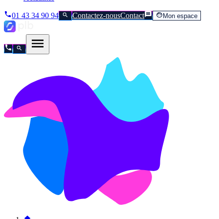
01 43 34 90 94
Contactez-nous
Contact
Mon espace