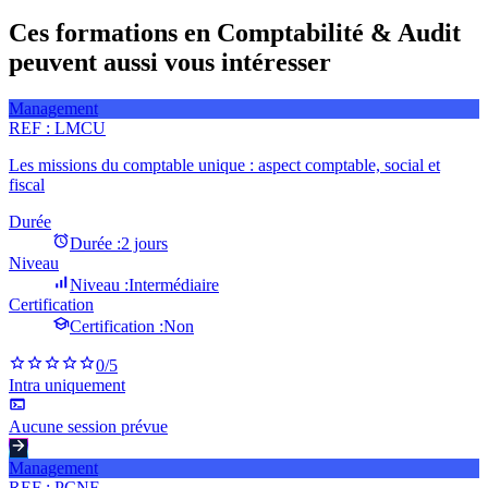
Ces formations en Comptabilité & Audit
peuvent aussi vous intéresser
Management
REF :
LMCU
Les missions du comptable unique : aspect comptable, social et
fiscal
Durée
Durée :
2 jours
Niveau
Niveau :
Intermédiaire
Certification
Certification :
Non
0
/5
Intra uniquement
Aucune session prévue
Management
REF :
PCNF