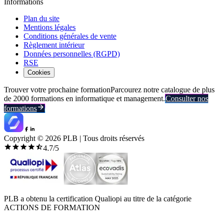
Informations
Plan du site
Mentions légales
Conditions générales de vente
Règlement intérieur
Données personnelles (RGPD)
RSE
Cookies
Trouver votre prochaine formation
Parcourez notre catalogue de plus
de 2000 formations en informatique et management.
Consulter nos
formations
Copyright ©
2026
PLB | Tous droits réservés
4.7
/5
PLB a obtenu la certification Qualiopi au titre de la catégorie
ACTIONS DE FORMATION