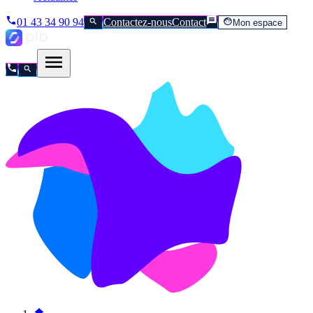
01 43 34 90 94
Contactez-nous
Contact
Mon espace