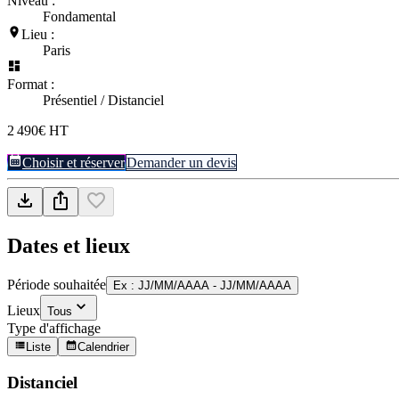
Niveau :
Fondamental
Lieu :
Paris
Format :
Présentiel / Distanciel
2 490€ HT
Choisir et réserver
Demander un devis
Dates et lieux
Période souhaitée
Ex : JJ/MM/AAAA - JJ/MM/AAAA
Lieux
Tous
Type d'affichage
Liste
Calendrier
Distanciel