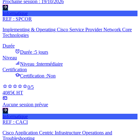
Prochaine session :
19/10/2026
Informatique
REF :
SPCOR
Implementing & Operating Cisco Service Provider Network Core
Technologies
Durée
Durée :
5 jours
Niveau
Niveau :
Intermédiaire
Certification
Certification :
Non
0
/5
4085€ HT
Aucune session prévue
Informatique
REF :
CACI
Cisco Application Centric Infrastructure Operations and
Troubleshooting