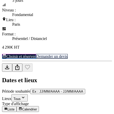
5 jours
Niveau :
Fondamental
Lieu :
Paris
Format :
Présentiel / Distanciel
4 290€ HT
Choisir et réserver
Demander un devis
Dates et lieux
Période souhaitée
Ex : JJ/MM/AAAA - JJ/MM/AAAA
Lieux
Tous
Type d'affichage
Liste
Calendrier