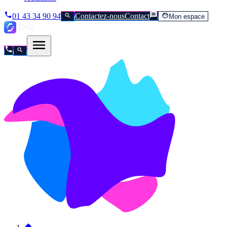
01 43 34 90 94
Contactez-nous
Contact
Mon espace