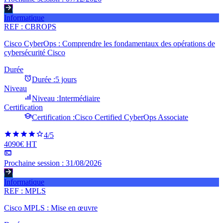
Informatique
REF :
CBROPS
Cisco CyberOps : Comprendre les fondamentaux des opérations de
cybersécurité Cisco
Durée
Durée :
5 jours
Niveau
Niveau :
Intermédiaire
Certification
Certification :
Cisco Certified CyberOps Associate
4
/5
4090€ HT
Prochaine session :
31/08/2026
Informatique
REF :
MPLS
Cisco MPLS : Mise en œuvre