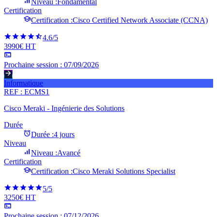
Niveau :
Fondamental
Certification
Certification :
Cisco Certified Network Associate (CCNA)
4.6
/5
3990€ HT
Prochaine session :
07/09/2026
Informatique
REF :
ECMS1
Cisco Meraki - Ingénierie des Solutions
Durée
Durée :
4 jours
Niveau
Niveau :
Avancé
Certification
Certification :
Cisco Meraki Solutions Specialist
5
/5
3250€ HT
Prochaine session :
07/12/2026