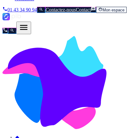
01 43 34 90 94
Contactez-nous
Contact
Mon espace