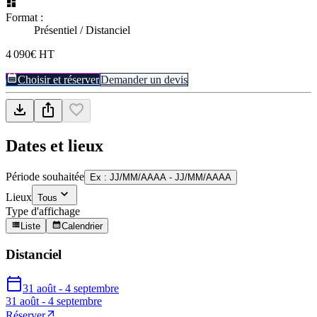
Format :
Présentiel / Distanciel
4 090€ HT
Choisir et réserver
Demander un devis
Dates et lieux
Période souhaitée
Ex : JJ/MM/AAAA - JJ/MM/AAAA
Lieux
Tous
Type d'affichage
Liste
Calendrier
Distanciel
31 août - 4 septembre
31 août - 4 septembre
Réserver