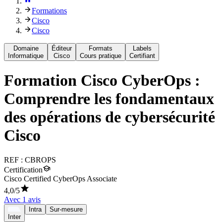
Formations
Cisco
Cisco
Domaine
Éditeur
Formats
Labels
Informatique
Cisco
Cours pratique
Certifiant
Formation
Cisco CyberOps :
Comprendre les fondamentaux
des opérations de cybersécurité
Cisco
REF :
CBROPS
Certification
Cisco Certified CyberOps Associate
4,0
/5
Avec
1
avis
Intra
Sur-mesure
Inter