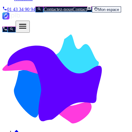
01 43 34 90 94
Contactez-nous
Contact
Mon espace