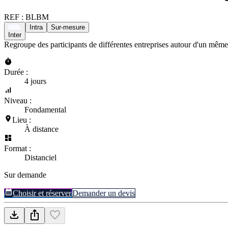
REF :
BLBM
Intra
Sur-mesure
Inter
Regroupe des participants de différentes entreprises autour d'un même
Durée :
4 jours
Niveau :
Fondamental
Lieu :
À distance
Format :
Distanciel
Sur demande
Choisir et réserver
Demander un devis