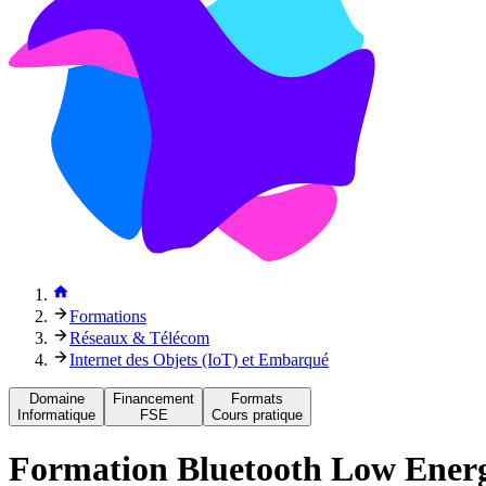
Formations
Réseaux & Télécom
Internet des Objets (IoT) et Embarqué
Domaine
Financement
Formats
Informatique
FSE
Cours pratique
Formation
Bluetooth Low Energ