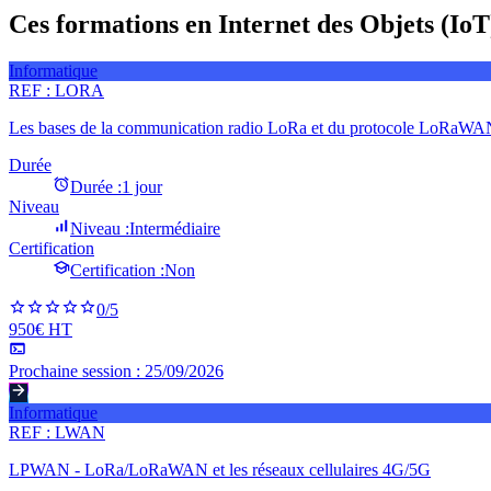
Ces formations en Internet des Objets (IoT
Informatique
REF :
LORA
Les bases de la communication radio LoRa et du protocole LoRaW
Durée
Durée :
1 jour
Niveau
Niveau :
Intermédiaire
Certification
Certification :
Non
0
/5
950€ HT
Prochaine session :
25/09/2026
Informatique
REF :
LWAN
LPWAN - LoRa/LoRaWAN et les réseaux cellulaires 4G/5G