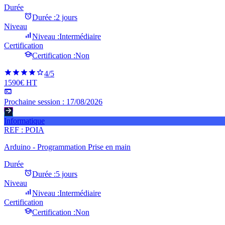
Durée
Durée :
2 jours
Niveau
Niveau :
Intermédiaire
Certification
Certification :
Non
4
/5
1590€ HT
Prochaine session :
17/08/2026
Informatique
REF :
POIA
Arduino - Programmation Prise en main
Durée
Durée :
5 jours
Niveau
Niveau :
Intermédiaire
Certification
Certification :
Non