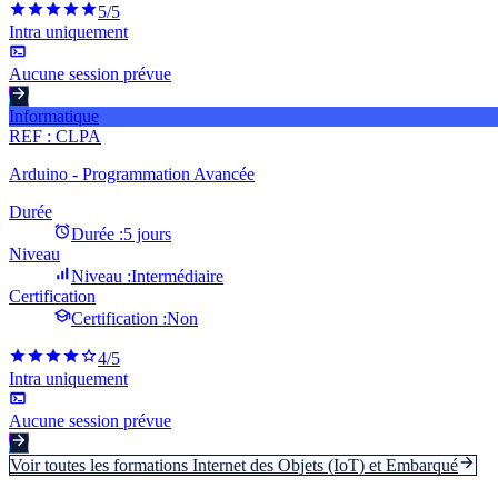
5
/5
Intra uniquement
Aucune session prévue
Informatique
REF :
CLPA
Arduino - Programmation Avancée
Durée
Durée :
5 jours
Niveau
Niveau :
Intermédiaire
Certification
Certification :
Non
4
/5
Intra uniquement
Aucune session prévue
Voir toutes les formations
Internet des Objets (IoT) et Embarqué