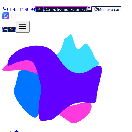
01 43 34 90 94
Contactez-nous
Contact
Mon espace