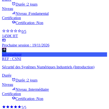
Durée :
2 jours
Niveau
Niveau :
Fondamental
Certification
Certification :
Non
0
/5
1450€ HT
Prochaine session :
19/11/2026
Informatique
REF :
CSNI
Sécurité des Systèmes Numériques Industriels (Introduction)
Durée
Durée :
2 jours
Niveau
Niveau :
Intermédiaire
Certification
Certification :
Non
5
/5